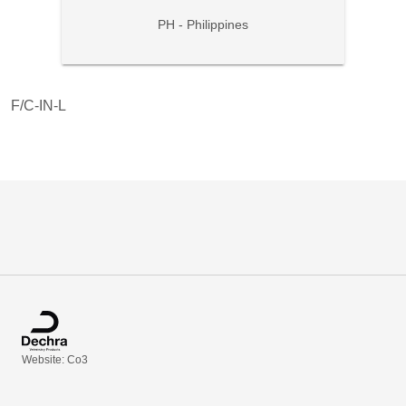
PH - Philippines
F/C-IN-L
Website: Co3