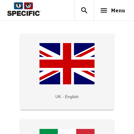
search
menu
Menu
UK - English