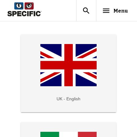
search
menu
Menu
UK - English