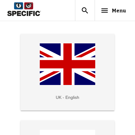
search
menu
Menu
UK - English